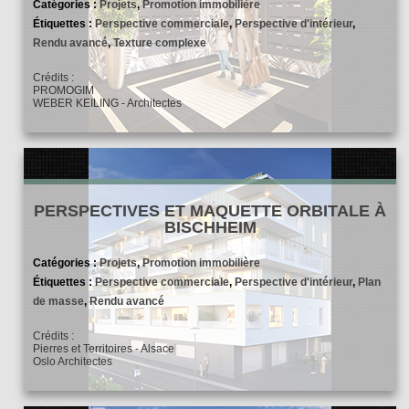
Catégories :
Projets
,
Promotion immobilière
Étiquettes :
Perspective commerciale
,
Perspective d'intérieur
,
Rendu avancé
,
Texture complexe
Crédits :
PROMOGIM
WEBER KEILING - Architectes
PERSPECTIVES ET MAQUETTE ORBITALE À
BISCHHEIM
Catégories :
Projets
,
Promotion immobilière
Étiquettes :
Perspective commerciale
,
Perspective d'intérieur
,
Plan
de masse
,
Rendu avancé
Crédits :
Pierres et Territoires - Alsace
Oslo Architectes