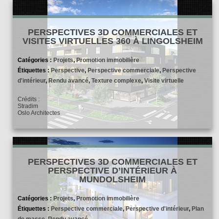
PERSPECTIVES 3D COMMERCIALES ET
VISITES VIRTUELLES 360 À LINGOLSHEIM
Catégories :
Projets
,
Promotion immobilière
Étiquettes :
Perspective
,
Perspective commerciale
,
Perspective
d'intérieur
,
Rendu avancé
,
Texture complexe
,
Visite virtuelle
Crédits :
Stradim
Oslo Architectes
PERSPECTIVES 3D COMMERCIALES ET
PERSPECTIVE D’INTÉRIEUR À
MUNDOLSHEIM
Catégories :
Projets
,
Promotion immobilière
Étiquettes :
Perspective commerciale
,
Perspective d'intérieur
,
Plan
de masse
,
Rendu avancé