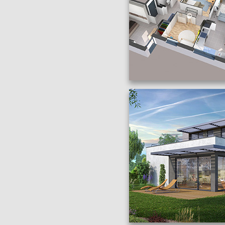
PLANS 3D DE LOG
Catégories :
Projets
,
Promotion
immobilière
Étiquettes :
Plan 3D
Crédits :
RLI Infographie