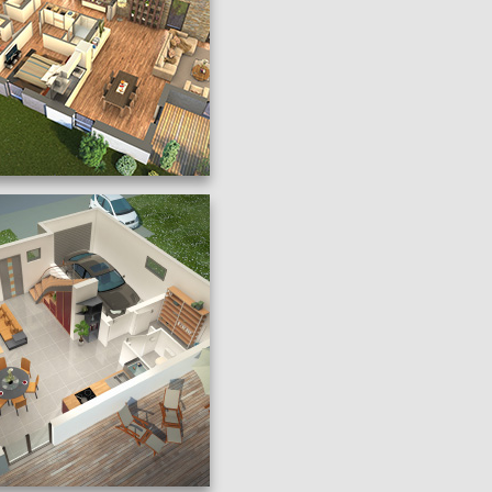
SENTATION D’UN
PAVILLON 2
 :
Maisons individuelles
,
Projets
,
immobilière
:
Perspective
,
Perspective
le
,
Perspective d'intérieur
,
Plan
avancé
,
Texture complexe
lier