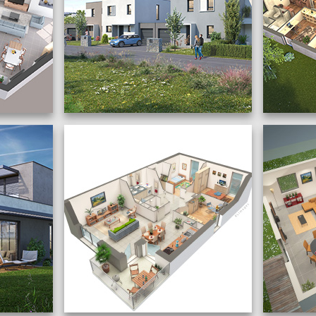
EMENT
PERSPECTIVES 3D
PRÉ
COMMERCIALES ET PLANS
3D À FURDENHEIM
Catégories
Catégories :
Maisons individuelles
,
Projets
,
Promotion 
Promotion immobilière
Étiquettes 
Étiquettes :
Perspective
,
Perspective
commercia
commerciale
,
Plan 3D
,
Rendu avancé
3D
,
Rendu 
Crédits :
Crédits
GSB Immobilier
GSB Immobi