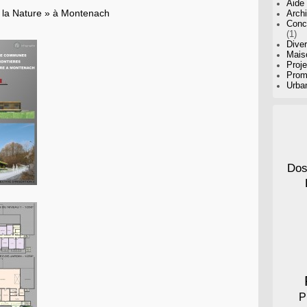
Aide 
 la Nature » à Montenach
Archi
Conc
(1)
Dive
Maiso
Proje
Prom
Urba
Dos
P