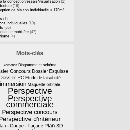
à la conception/essais/visualisation
(1)
tecture
(16)
eption de Maison Individuelle < 170m²
rs
(1)
ns individuelles
(10)
ts
(66)
otion immobilière
(47)
nisme
(4)
Mots-clés
Diagramme et schéma
Animation
sier Concours
Dossier Esquisse
Dossier PC
Etude de faisabilité
immersion
Maquette orbitale
Perspective
Perspective
commerciale
Perspective concours
Perspective d'intérieur
Plan 3D
lan - Coupe - Façade