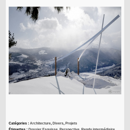
Catégories :
Architecture
,
Divers
,
Projets
Étiquettes :
Dossier Esquisse
,
Perspective
,
Rendu intermédiaire