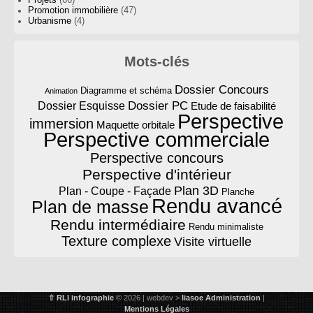
Projets
(66)
Promotion immobilière
(47)
Urbanisme
(4)
Mots-clés
Dossier Concours
Diagramme et schéma
Animation
Dossier PC
Dossier Esquisse
Etude de faisabilité
Perspective
immersion
Maquette orbitale
Perspective commerciale
Perspective concours
Perspective d'intérieur
Plan 3D
Plan - Coupe - Façade
Planche
Rendu avancé
Plan de masse
Rendu intermédiaire
Rendu minimaliste
Texture complexe
Visite virtuelle
⇧
RLI infographie
© 2026 | webdev >
liasoe
Administration
|
Mentions Légales